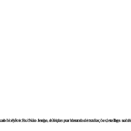
létricas, quedas de tensão, capacidade de corrente, reformas, segurança e muito mais sobre o universo de fios e cabos elétricos. Não tenha dúvidas na hora das instalações