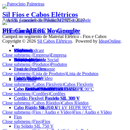
Sil Fios e Cabos Elétricos
Anuncia patrocínio do Paulistão 2026 e 2027
SIL Conquista Novamente
Prêmio MESC do Google
Campeã no segmento de Material Elétrico - Fios e Cabos
Copyright © 2026
Sil Cabos Elétricos
. Powered by
IdeasOnline
.
Empresa
Produtos
Vendas
Marketing
Vídeo e Podcast
SIL News
Eletricista
Contato
Close submenu (Empresa)
Empresa
Histórico
Tecnologia
Certificados
Homologações
Política Integrada
Prêmios
Responsabilidade Social
Sustentabilidade
Alianças
Close submenu (Produtos)
Produtos
Lista de Produtos
Produtos em Destaque
Close submenu (Lista de Produtos)
Lista de Produtos
Cabos Flexíveis
Cordões
Cabos Rígidos
Fios / Áudio e Vídeo
Cabos de Rede
Outros Itens
Close submenu (Cabos Flexíveis)
Cabos Flexíveis
Cabo FlexSil 750 V
Cabo Flexível AtoxSil
Cabo Flexível AtoxSil 0,6/1 kV 90 °C
Cabo AtoxSil Solar 1,8 kV C.C.
Cabo Flexível Silnax 0,6/1 kV HEPR 90°C
Cabo Silflex PP 500 V
Cabo Solda SIL 100 V
Cabo de Controle SIL 1 kV
Cabo de Controle BFC SIL 1 kV
Cabo Flexível AtoxSil Eco 750 V
Close submenu (Cordões)
Cordões
Cordão Flexível Paralelo SIL 300 V
Cordão Flexível Torcido SIL 300 V
Close submenu (Cabos Rígidos)
Cabos Rígidos
Cabo Rígido SIL 750 V
Cabo Rígido Silnax 0,6/1 kV HEPR 90°C
Cabo Rígido Nú
Close submenu (Fios / Áudio e Vídeo)
Fios / Áudio e Vídeo
Fios
Close submenu (Fios)
Fios
Fio Sólido SIL 750 V