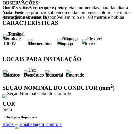
OBSERVAÇÕES:
Cor
: As veias são sempre na cor preta e numeradas, para facilitar a identificação. A cobertura é preta.
Nota
: Pode-se produzir sob encomenda com veias coloridas e outras formações.
Acondicionamento
: Disponível em rolo de 100 metros e bobina (metragem sob consulta).
CARACTERÍSTICAS
Tensão Nominal:
1000V
Temperatura Máxima
Não Propaga Chamas
Flexível
LOCAIS PARA INSTALAÇÂO
Quadros Elétricos
Uso Doméstico
Industrial
Enterrado
2
SEÇÃO NOMINAL DO CONDUTOR (mm
)
COR
preto
Embalagens Disponíveis
Rolos