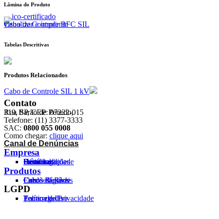
Lâmina do Produto
Cabo de Controle BFC SIL
visualizar e imprimir
Tabelas Descritivas
Produtos Relacionados
Cabo de Controle SIL 1 kV
Contato
Rua Barão de Penedo,
319, SP, CEP: 07222-015
Telefone: (11) 3377-3333
SAC:
0800 055 0008
Como chegar:
clique aqui
Canal de Denúncias
Empresa
Histórico
Certificados
Homologações
Prêmios
Sustentabilidade
Produtos
Cabos Flexíveis
Cordões
Cabos Rígidos
Fios
Cabos de Rede
LGPD
Política de Privacidade
Termo de Uso
Encarregado