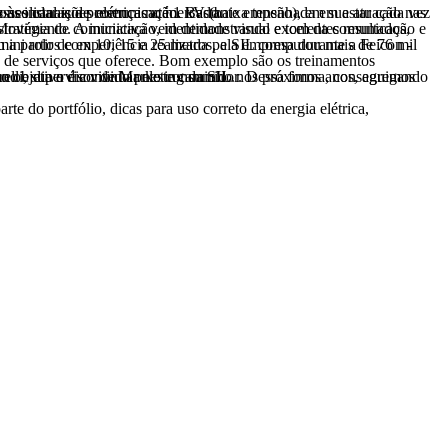
a pela companhia nos últimos dois anos -, encontra também no Facebook caminho para consolidar sua presença no mercado.
rente unicamente de vendas e divulgação de produtos e serviços", explica Rodrigo Morelli, supervisor de Marketing da SIL.