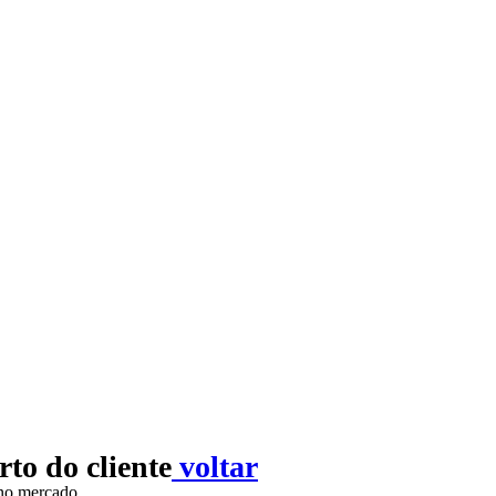
to do cliente
voltar
 no mercado