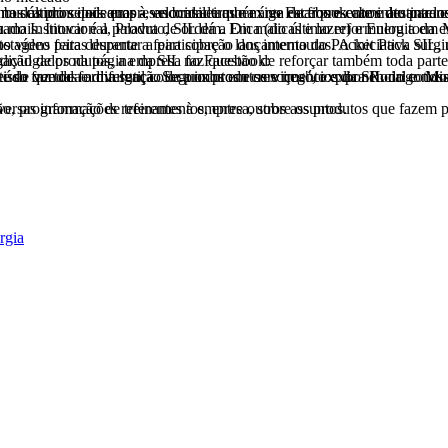
nto que, de tempos em tempos, promove mudanças, buscando se adequar à velocidade que exige estar presente e atuante nesses canais de comunicação. Bastante empenhada em estar cada vez mais próxima ao cliente - a estratégia mais trabalhad
a marca.
namentos presenciais que vêm tendo grande adesão desde que começaram a ser divulgados na página da SIL no Facebook:
matos de interação e trabalhando com um conteúdo que de forma sutil coloca os produtos e negócios da SIL no cotidiano e dia a dia vivido pelo consumidor. Dessa forma, conseguimos nos comunicar levemente sem ser agressivos em uma f
 energia elétrica, participação em eventos e notícias relacionadas às suas áreas de atuação, programação de treinamentos, entre outros assuntos.
rgia