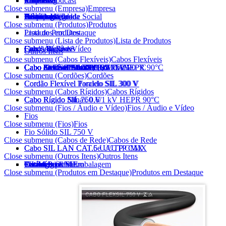
Empresa
Produtos
Vendas
Marketing
Vídeo e Podcast
SIL News
Eletricista
Contato
Close submenu (Empresa)
Empresa
Histórico
Tecnologia
Certificados
Homologações
Política Integrada
Prêmios
Responsabilidade Social
Sustentabilidade
Alianças
Close submenu (Produtos)
Produtos
Lista de Produtos
Produtos em Destaque
Close submenu (Lista de Produtos)
Lista de Produtos
Cabos Flexíveis
Cordões
Cabos Rígidos
Fios / Áudio e Vídeo
Cabos de Rede
Outros Itens
Close submenu (Cabos Flexíveis)
Cabos Flexíveis
Cabo FlexSil 750 V
Cabo Flexível AtoxSil
Cabo Flexível AtoxSil 0,6/1 kV 90 °C
Cabo AtoxSil Solar 1,8 kV C.C.
Cabo Flexível Silnax 0,6/1 kV HEPR 90°C
Cabo Silflex PP 500 V
Cabo Solda SIL 100 V
Cabo de Controle SIL 1 kV
Cabo de Controle BFC SIL 1 kV
Cabo Flexível AtoxSil Eco 750 V
Close submenu (Cordões)
Cordões
Cordão Flexível Paralelo SIL 300 V
Cordão Flexível Torcido SIL 300 V
Close submenu (Cabos Rígidos)
Cabos Rígidos
Cabo Rígido SIL 750 V
Cabo Rígido Silnax 0,6/1 kV HEPR 90°C
Cabo Rígido Nú
Close submenu (Fios / Áudio e Vídeo)
Fios / Áudio e Vídeo
Fios
Close submenu (Fios)
Fios
Fio Sólido SIL 750 V
Close submenu (Cabos de Rede)
Cabos de Rede
Cabo SIL LAN CAT.5e U/UTP CMX
Cabo SIL LAN CAT.6 U/UTP CMX
Close submenu (Outros Itens)
Outros Itens
Outros Itens
Carretéis
Pocket Pack SIL
SIL Metro a Metro
Tecnologia em Embalagem
Catálogo Online
Catálogo pdf
Close submenu (Produtos em Destaque)
Produtos em Destaque