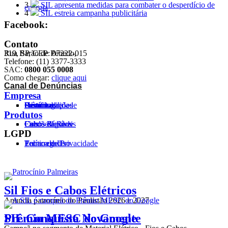
3
SIL apresenta medidas para combater o desperdício de
energia
4
SIL estreia campanha publicitária
Facebook:
Contato
Rua Barão de Penedo,
319, SP, CEP: 07222-015
Telefone: (11) 3377-3333
SAC:
0800 055 0008
Como chegar:
clique aqui
Canal de Denúncias
Empresa
Histórico
Certificados
Homologações
Prêmios
Sustentabilidade
Produtos
Cabos Flexíveis
Cordões
Cabos Rígidos
Fios
Cabos de Rede
LGPD
Política de Privacidade
Termo de Uso
Encarregado
Sil Fios e Cabos Elétricos
Anuncia patrocínio do Paulistão 2026 e 2027
SIL Conquista Novamente
Prêmio MESC do Google