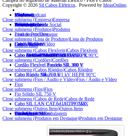
Campeã no segmento de Material Elétrico - Fios e Cabos
Copyright © 2026
Sil Cabos Elétricos
. Powered by
IdeasOnline
.
Empresa
Produtos
Vendas
Marketing
Vídeo e Podcast
SIL News
Eletricista
Contato
Close submenu (Empresa)
Empresa
Histórico
Tecnologia
Certificados
Homologações
Política Integrada
Prêmios
Responsabilidade Social
Sustentabilidade
Alianças
Close submenu (Produtos)
Produtos
Lista de Produtos
Produtos em Destaque
Close submenu (Lista de Produtos)
Lista de Produtos
Cabos Flexíveis
Cordões
Cabos Rígidos
Fios / Áudio e Vídeo
Cabos de Rede
Outros Itens
Close submenu (Cabos Flexíveis)
Cabos Flexíveis
Cabo FlexSil 750 V
Cabo Flexível AtoxSil
Cabo Flexível AtoxSil 0,6/1 kV 90 °C
Cabo AtoxSil Solar 1,8 kV C.C.
Cabo Flexível Silnax 0,6/1 kV HEPR 90°C
Cabo Silflex PP 500 V
Cabo Solda SIL 100 V
Cabo de Controle SIL 1 kV
Cabo de Controle BFC SIL 1 kV
Cabo Flexível AtoxSil Eco 750 V
Close submenu (Cordões)
Cordões
Cordão Flexível Paralelo SIL 300 V
Cordão Flexível Torcido SIL 300 V
Close submenu (Cabos Rígidos)
Cabos Rígidos
Cabo Rígido SIL 750 V
Cabo Rígido Silnax 0,6/1 kV HEPR 90°C
Cabo Rígido Nú
Close submenu (Fios / Áudio e Vídeo)
Fios / Áudio e Vídeo
Fios
Close submenu (Fios)
Fios
Fio Sólido SIL 750 V
Close submenu (Cabos de Rede)
Cabos de Rede
Cabo SIL LAN CAT.5e U/UTP CMX
Cabo SIL LAN CAT.6 U/UTP CMX
Close submenu (Outros Itens)
Outros Itens
Outros Itens
Carretéis
Pocket Pack SIL
SIL Metro a Metro
Tecnologia em Embalagem
Catálogo Online
Catálogo pdf
Close submenu (Produtos em Destaque)
Produtos em Destaque