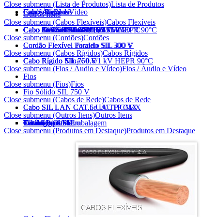
Close submenu (Lista de Produtos)
Lista de Produtos
Cabos Flexíveis
Cordões
Cabos Rígidos
Fios / Áudio e Vídeo
Cabos de Rede
Outros Itens
Close submenu (Cabos Flexíveis)
Cabos Flexíveis
Cabo FlexSil 750 V
Cabo Flexível AtoxSil
Cabo Flexível AtoxSil 0,6/1 kV 90 °C
Cabo AtoxSil Solar 1,8 kV C.C.
Cabo Flexível Silnax 0,6/1 kV HEPR 90°C
Cabo Silflex PP 500 V
Cabo Solda SIL 100 V
Cabo de Controle SIL 1 kV
Cabo de Controle BFC SIL 1 kV
Cabo Flexível AtoxSil Eco 750 V
Close submenu (Cordões)
Cordões
Cordão Flexível Paralelo SIL 300 V
Cordão Flexível Torcido SIL 300 V
Close submenu (Cabos Rígidos)
Cabos Rígidos
Cabo Rígido SIL 750 V
Cabo Rígido Silnax 0,6/1 kV HEPR 90°C
Cabo Rígido Nú
Close submenu (Fios / Áudio e Vídeo)
Fios / Áudio e Vídeo
Fios
Close submenu (Fios)
Fios
Fio Sólido SIL 750 V
Close submenu (Cabos de Rede)
Cabos de Rede
Cabo SIL LAN CAT.5e U/UTP CMX
Cabo SIL LAN CAT.6 U/UTP CMX
Close submenu (Outros Itens)
Outros Itens
Outros Itens
Carretéis
Pocket Pack SIL
SIL Metro a Metro
Tecnologia em Embalagem
Catálogo Online
Catálogo pdf
Close submenu (Produtos em Destaque)
Produtos em Destaque