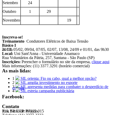
Setembro
24
Outubro
1
29
Novembro
19
Inscreva-se!
Treinamento
Condutores Elétricos de Baixa Tensão
Básico I
20/02, 05/02, 09/04, 07/05, 02/07, 13/08, 24/09 e 01/01, das 9h30 às 13h
Local:
Uni Sant'Anna - Universidade Anamaco
Rua Voluntários da Pátria, 257, Santana - São Paulo (SP)
Inscrições:
Preencher o formulário no site da empresa,
clique aqui
Mais informações: (11) 3377.3291 (horário comercial)
As mais lidas:
1
SIL orienta: Fio ou cabo, qual a melhor opção?
2
SIL amplia investimento no esporte
3
SIL apresenta medidas para combater o desperdício de
energia
4
SIL estreia campanha publicitária
Facebook:
Contato
Rua Barão de Penedo,
319, SP, CEP: 07222-015