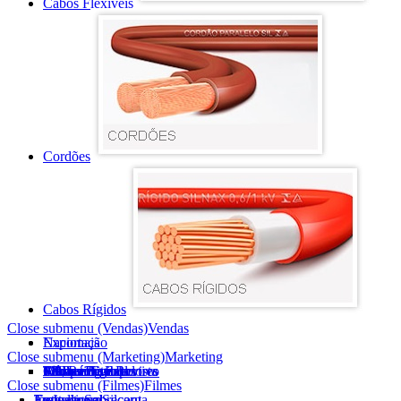
Cabos Flexíveis
Cordões
Cabos Rígidos
Close submenu (Vendas)
Vendas
Nacionais
Exportação
Close submenu (Marketing)
Marketing
Filmes
Campanhas
SIL no Futebol
Marketing Esportivo
TV, Rádio e Revista
Mídias Digitais
Feiras e Eventos
PDV
APPs e Simuladores
Close submenu (Filmes)
Filmes
Institucional
Expositor e Silcont
Embalagem
Teste de Sobrecarga