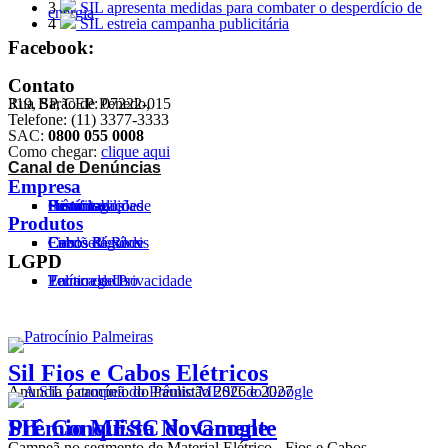
3
SIL apresenta medidas para combater o desperdício de
energia
4
SIL estreia campanha publicitária
Facebook:
Contato
Rua Barão de Penedo,
319, SP, CEP: 07222-015
Telefone: (11) 3377-3333
SAC:
0800 055 0008
Como chegar:
clique aqui
Canal de Denúncias
Empresa
Histórico
Certificados
Homologações
Prêmios
Sustentabilidade
Produtos
Cabos Flexíveis
Cordões
Cabos Rígidos
Fios
Cabos de Rede
LGPD
Política de Privacidade
Termo de Uso
Encarregado
Sil Fios e Cabos Elétricos
Anuncia patrocínio do Paulistão 2026 e 2027
SIL Conquista Novamente
Prêmio MESC do Google
Campeã no segmento de Material Elétrico - Fios e Cabos