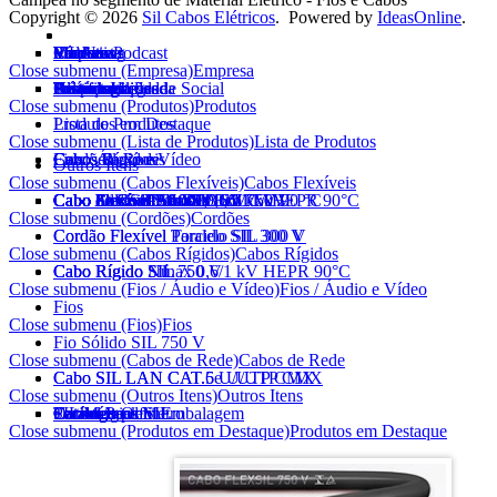
Copyright © 2026
Sil Cabos Elétricos
. Powered by
IdeasOnline
.
Empresa
Produtos
Vendas
Marketing
Vídeo e Podcast
SIL News
Eletricista
Contato
Close submenu (Empresa)
Empresa
Histórico
Tecnologia
Certificados
Homologações
Política Integrada
Prêmios
Responsabilidade Social
Sustentabilidade
Alianças
Close submenu (Produtos)
Produtos
Lista de Produtos
Produtos em Destaque
Close submenu (Lista de Produtos)
Lista de Produtos
Cabos Flexíveis
Cordões
Cabos Rígidos
Fios / Áudio e Vídeo
Cabos de Rede
Outros Itens
Close submenu (Cabos Flexíveis)
Cabos Flexíveis
Cabo FlexSil 750 V
Cabo Flexível AtoxSil
Cabo Flexível AtoxSil 0,6/1 kV 90 °C
Cabo AtoxSil Solar 1,8 kV C.C.
Cabo Flexível Silnax 0,6/1 kV HEPR 90°C
Cabo Silflex PP 500 V
Cabo Solda SIL 100 V
Cabo de Controle SIL 1 kV
Cabo de Controle BFC SIL 1 kV
Cabo Flexível AtoxSil Eco 750 V
Close submenu (Cordões)
Cordões
Cordão Flexível Paralelo SIL 300 V
Cordão Flexível Torcido SIL 300 V
Close submenu (Cabos Rígidos)
Cabos Rígidos
Cabo Rígido SIL 750 V
Cabo Rígido Silnax 0,6/1 kV HEPR 90°C
Cabo Rígido Nú
Close submenu (Fios / Áudio e Vídeo)
Fios / Áudio e Vídeo
Fios
Close submenu (Fios)
Fios
Fio Sólido SIL 750 V
Close submenu (Cabos de Rede)
Cabos de Rede
Cabo SIL LAN CAT.5e U/UTP CMX
Cabo SIL LAN CAT.6 U/UTP CMX
Close submenu (Outros Itens)
Outros Itens
Outros Itens
Carretéis
Pocket Pack SIL
SIL Metro a Metro
Tecnologia em Embalagem
Catálogo Online
Catálogo pdf
Close submenu (Produtos em Destaque)
Produtos em Destaque