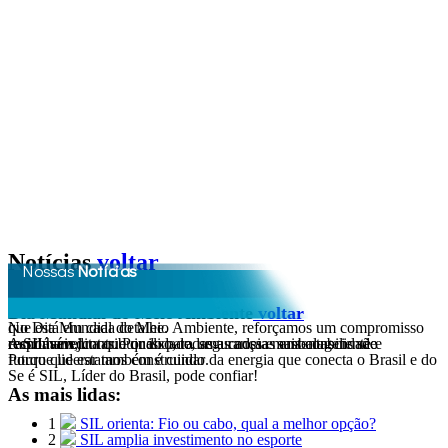
Notícias
voltar
Nossas
Notícias
Postada em: 05/06/2026
Dia Mundial do Meio Ambiente
voltar
No Dia Mundial do Meio Ambiente, reforçamos um compromisso que está em cada detalhe.
A SIL acredita que qualidade, segurança e sustentabilidade caminham juntas. Por isso, todas as nossas embalagens são recicláveis, contribuindo para uma cadeia mais consciente e responsável.
Porque liderar também é cuidar da energia que conecta o Brasil e do futuro que estamos construindo.
Se é SIL, Líder do Brasil, pode confiar!
As mais lidas:
1
SIL orienta: Fio ou cabo, qual a melhor opção?
2
SIL amplia investimento no esporte