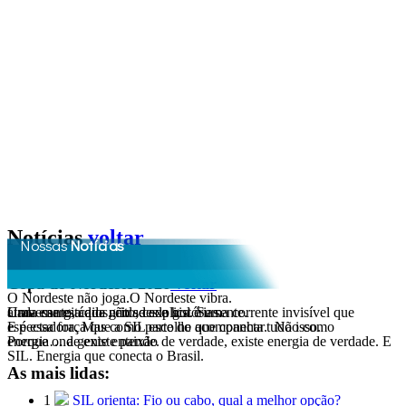
Notícias
voltar
Nossas
Notícias
Postada em: 06/05/2026
Copa do Nordeste 2026
voltar
O Nordeste não joga.O Nordeste vibra.
Cada canto, cada grito, cada gol é uma corrente invisível que atravessa estádios, cidades e histórias.
Uma energia que não se explica. Se sente
.
E é essa força que a SIL escolhe acompanhar.
Não como espectadora. Mas como parte do que conecta tudo isso.
Porque onde existe paixão de verdade, existe energia de verdade. E energia… a gente entende.
SIL. Energia que conecta o Brasil.
As mais lidas:
1
SIL orienta: Fio ou cabo, qual a melhor opção?