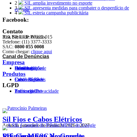
2
SIL amplia investimento no esporte
3
SIL apresenta medidas para combater o desperdício de
energia
4
SIL estreia campanha publicitária
Facebook:
Contato
Rua Barão de Penedo,
319, SP, CEP: 07222-015
Telefone: (11) 3377-3333
SAC:
0800 055 0008
Como chegar:
clique aqui
Canal de Denúncias
Empresa
Histórico
Certificados
Homologações
Prêmios
Sustentabilidade
Produtos
Cabos Flexíveis
Cordões
Cabos Rígidos
Fios
Cabos de Rede
LGPD
Política de Privacidade
Termo de Uso
Encarregado
Sil Fios e Cabos Elétricos
Anuncia patrocínio do Paulistão 2026 e 2027
SIL Conquista Novamente
Prêmio MESC do Google