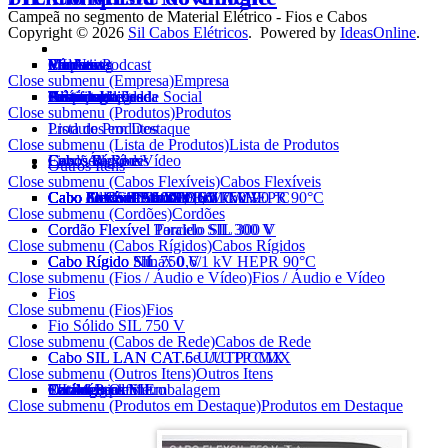
Campeã no segmento de Material Elétrico - Fios e Cabos
Copyright © 2026
Sil Cabos Elétricos
. Powered by
IdeasOnline
.
Empresa
Produtos
Vendas
Marketing
Vídeo e Podcast
SIL News
Eletricista
Contato
Close submenu (Empresa)
Empresa
Histórico
Tecnologia
Certificados
Homologações
Política Integrada
Prêmios
Responsabilidade Social
Sustentabilidade
Alianças
Close submenu (Produtos)
Produtos
Lista de Produtos
Produtos em Destaque
Close submenu (Lista de Produtos)
Lista de Produtos
Cabos Flexíveis
Cordões
Cabos Rígidos
Fios / Áudio e Vídeo
Cabos de Rede
Outros Itens
Close submenu (Cabos Flexíveis)
Cabos Flexíveis
Cabo FlexSil 750 V
Cabo Flexível AtoxSil
Cabo Flexível AtoxSil 0,6/1 kV 90 °C
Cabo AtoxSil Solar 1,8 kV C.C.
Cabo Flexível Silnax 0,6/1 kV HEPR 90°C
Cabo Silflex PP 500 V
Cabo Solda SIL 100 V
Cabo de Controle SIL 1 kV
Cabo de Controle BFC SIL 1 kV
Cabo Flexível AtoxSil Eco 750 V
Close submenu (Cordões)
Cordões
Cordão Flexível Paralelo SIL 300 V
Cordão Flexível Torcido SIL 300 V
Close submenu (Cabos Rígidos)
Cabos Rígidos
Cabo Rígido SIL 750 V
Cabo Rígido Silnax 0,6/1 kV HEPR 90°C
Cabo Rígido Nú
Close submenu (Fios / Áudio e Vídeo)
Fios / Áudio e Vídeo
Fios
Close submenu (Fios)
Fios
Fio Sólido SIL 750 V
Close submenu (Cabos de Rede)
Cabos de Rede
Cabo SIL LAN CAT.5e U/UTP CMX
Cabo SIL LAN CAT.6 U/UTP CMX
Close submenu (Outros Itens)
Outros Itens
Outros Itens
Carretéis
Pocket Pack SIL
SIL Metro a Metro
Tecnologia em Embalagem
Catálogo Online
Catálogo pdf
Close submenu (Produtos em Destaque)
Produtos em Destaque