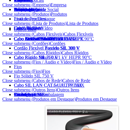
Empresa
Produtos
Vendas
Marketing
Vídeo e Podcast
SIL News
Eletricista
Contato
Close submenu (Empresa)
Empresa
Histórico
Tecnologia
Certificados
Homologações
Política Integrada
Prêmios
Responsabilidade Social
Sustentabilidade
Alianças
Close submenu (Produtos)
Produtos
Lista de Produtos
Produtos em Destaque
Close submenu (Lista de Produtos)
Lista de Produtos
Cabos Flexíveis
Cordões
Cabos Rígidos
Fios / Áudio e Vídeo
Cabos de Rede
Outros Itens
Close submenu (Cabos Flexíveis)
Cabos Flexíveis
Cabo FlexSil 750 V
Cabo Flexível AtoxSil
Cabo Flexível AtoxSil 0,6/1 kV 90 °C
Cabo AtoxSil Solar 1,8 kV C.C.
Cabo Flexível Silnax 0,6/1 kV HEPR 90°C
Cabo Silflex PP 500 V
Cabo Solda SIL 100 V
Cabo de Controle SIL 1 kV
Cabo de Controle BFC SIL 1 kV
Cabo Flexível AtoxSil Eco 750 V
Close submenu (Cordões)
Cordões
Cordão Flexível Paralelo SIL 300 V
Cordão Flexível Torcido SIL 300 V
Close submenu (Cabos Rígidos)
Cabos Rígidos
Cabo Rígido SIL 750 V
Cabo Rígido Silnax 0,6/1 kV HEPR 90°C
Cabo Rígido Nú
Close submenu (Fios / Áudio e Vídeo)
Fios / Áudio e Vídeo
Fios
Close submenu (Fios)
Fios
Fio Sólido SIL 750 V
Close submenu (Cabos de Rede)
Cabos de Rede
Cabo SIL LAN CAT.5e U/UTP CMX
Cabo SIL LAN CAT.6 U/UTP CMX
Close submenu (Outros Itens)
Outros Itens
Outros Itens
Carretéis
Pocket Pack SIL
SIL Metro a Metro
Tecnologia em Embalagem
Catálogo Online
Catálogo pdf
Close submenu (Produtos em Destaque)
Produtos em Destaque