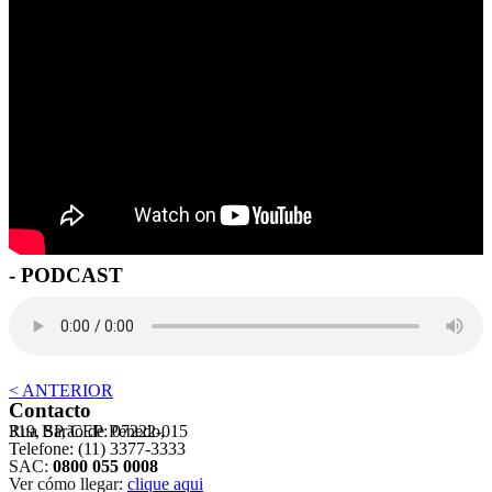
- PODCAST
< ANTERIOR
Contacto
Rua Barão de Penedo,
319, SP, CEP: 07222-015
Telefone: (11) 3377-3333
SAC:
0800 055 0008
Ver cómo llegar:
clique aqui