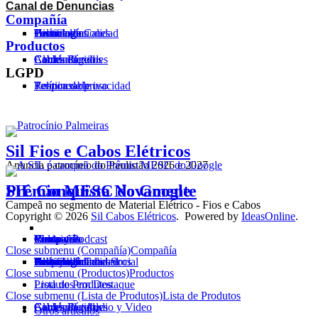
Canal de Denuncias
Compañía
Historial
Tecnología
Certificados
Homologaciones
Política de Calidad
Productos
Cables Flexibles
Cordón
Cables Rígidos
Alambres
Cables de red
LGPD
Política de privacidad
Terminos de uso
Responsable
Sil Fios e Cabos Elétricos
Anuncia patrocínio do Paulistão 2026 e 2027
SIL Conquista Novamente
Prêmio MESC do Google
Campeã no segmento de Material Elétrico - Fios e Cabos
Copyright © 2026
Sil Cabos Elétricos
. Powered by
IdeasOnline
.
Compañía
Productos
Campanãs
Video y Podcast
News
Electricista
Ventas
Contacto
Close submenu (Compañía)
Compañía
Historial
Tecnología
Certificados
Homologaciones
Política de Calidad
Premios
Responsabilidad Social
Sostenibilidad
Alianzas
Trabaje con nosostros
Close submenu (Productos)
Productos
Lista de Produtos
Produtos em Destaque
Close submenu (Lista de Produtos)
Lista de Produtos
Cables Flexibles
Cordón
Cables Rígidos
Alambres / Audio y Video
Cables de red
Otros artículos