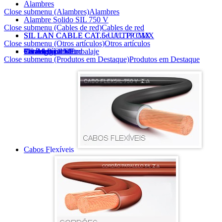
Alambres
Close submenu (Alambres)
Alambres
Alambre Solido SIL 750 V
Close submenu (Cables de red)
Cables de red
SIL LAN CABLE CAT.5e U/UTP CMX
SIL LAN CABLE CAT.6 U/UTP CMX
Close submenu (Otros artículos)
Otros artículos
Otros artículos
Carretes
Pocket Pack SIL
SIL Metro a Metro
Tecnología en Embalaje
Catalogo Online
Catálogo pdf
Close submenu (Produtos em Destaque)
Produtos em Destaque
Cabos Flexíveis