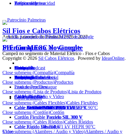
Política de privacidad
Terminos de uso
Responsable
Sil Fios e Cabos Elétricos
Anuncia patrocínio do Paulistão 2026 e 2027
SIL Conquista Novamente
Prêmio MESC do Google
Campeã no segmento de Material Elétrico - Fios e Cabos
Copyright © 2026
Sil Cabos Elétricos
. Powered by
IdeasOnline
.
Compañía
Productos
Campanãs
Video y Podcast
News
Electricista
Ventas
Contacto
Close submenu (Compañía)
Compañía
Historial
Tecnología
Certificados
Homologaciones
Política de Calidad
Premios
Responsabilidad Social
Sostenibilidad
Alianzas
Trabaje con nosostros
Close submenu (Productos)
Productos
Lista de Produtos
Produtos em Destaque
Close submenu (Lista de Produtos)
Lista de Produtos
Cables Flexibles
Cordón
Cables Rígidos
Alambres / Audio y Video
Cables de red
Otros artículos
Close submenu (Cables Flexibles)
Cables Flexibles
Cable FlexSil 750 V
Cable Flexible AtoxSil
Cable Flexible AtoxSil 0,6/1 kV 90 °C
Cable AtoxSil Solar 1,8 kV C.C.
Cable Flexible Silnax 0,6/1 kV HEPR 90°C
Cable Silflex PP 500 V
Cable Soldadura SIL 100 V
Cable de Control SIL 1 kV
Cable de Control BFC SIL 1 kV
Cable Flexible AtoxSil Eco 750 V
Close submenu (Cordón)
Cordón
Cordón Flexible Paralelo SIL 300 V
Cordón Flexible Torcido SIL 300 V
Close submenu (Cables Rígidos)
Cables Rígidos
Cable Rígido SIL 750 V
Cable Rígido Silnax 0,6/1 kV HEPR 90°C
Cable Rígido Desnudo
Close submenu (Alambres / Audio y Video)
Alambres / Audio y Video